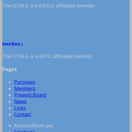
The O.S.N.G. is a B.A.O.S. affiliated member.
W.F.O. affiliated member
Read More +
The O.S.N.G. is a W.F.O. affiliated member.
Pages
Purposes
Members
Present Board
News
Links
Contact
Ακολουθήστε μας
Facebook