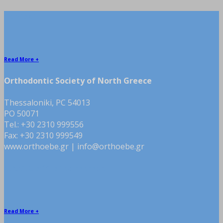
Contact
Read More +
Orthodontic Society of North Greece
Thessaloniki, PC 54013
PO 50071
Tel.: +30 2310 999556
Fax: +30 2310 999549
www.orthoebe.gr | info@orthoebe.gr
B.A.O.S. affiliated member
Read More +