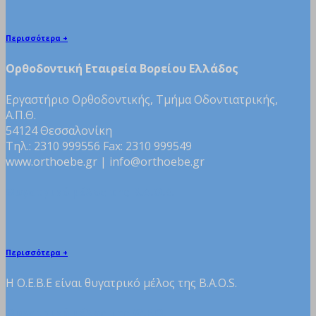
Περισσότερα +
Ορθοδοντική Εταιρεία Βορείου Ελλάδος
Εργαστήριο Ορθοδοντικής, Τμήμα Οδοντιατρικής,
Α.Π.Θ.
54124 Θεσσαλονίκη
Τηλ.: 2310 999556 Fax: 2310 999549
www.orthoebe.gr | info@orthoebe.gr
Θυγατρικό μέλος της B.A.O.S.
Περισσότερα +
H Ο.Ε.Β.Ε είναι θυγατρικό μέλος της B.A.O.S.
Θυγατρικό μέλος της W.F.O.