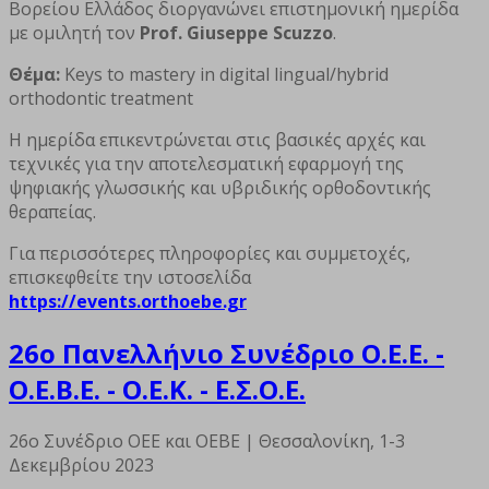
Βορείου Ελλάδος διοργανώνει επιστημονική ημερίδα
με ομιλητή τον
Prof. Giuseppe Scuzzo
.
Θέμα:
Keys to mastery in digital lingual/hybrid
orthodontic treatment
Η ημερίδα επικεντρώνεται στις βασικές αρχές και
τεχνικές για την αποτελεσματική εφαρμογή της
ψηφιακής γλωσσικής και υβριδικής ορθοδοντικής
θεραπείας.
Για περισσότερες πληροφορίες και συμμετοχές,
επισκεφθείτε την ιστοσελίδα
https://events.orthoebe.gr
26ο Πανελλήνιο Συνέδριο Ο.Ε.Ε. -
Ο.Ε.Β.Ε. - Ο.Ε.Κ. - Ε.Σ.Ο.Ε.
26o Συνέδριο ΟΕΕ και ΟΕΒΕ | Θεσσαλονίκη, 1-3
Δεκεμβρίου 2023