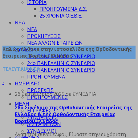
ΙΣΤΟΡΙΑ
ΠΡΟΗΓΟΥΜΕΝΑ Δ.Σ.
25 ΧΡΟΝΙΑ Ο.Ε.Β.Ε.
ΝΕΑ
ΝΕΑ
ΠΡΟΚΗΡΥΞΕΙΣ
ΝΕΑ ΑΛΛΩΝ ΕΤΑΙΡΕΙΩΝ
Καλώς ήλθατε στην ιστοσελίδα της Ορθοδοντικής
ΣΥΝΕΔΡΙΑ
Εταιρείας Βορείου Ελλάδος
26ο ΠΑΝΕΛΛΗΝΙΟ ΣΥΝΕΔΡΙΟ
24ο ΠΑΝΕΛΛΗΝΙΟ ΣΥΝΕΔΡΙΟ
ΤΕΛΕΥΤΑΙΑ ΝΕΑ
23ο ΠΑΝΕΛΛΗΝΙΟ ΣΥΝΕΔΡΙΟ
ΠΡΟΗΓΟΥΜΕΝΑ
-
ΗΜΕΡΙΔΕΣ
ΠΡΟΣΕΧΕΙΣ
26 Σεπτέμβριος 2025
σε ΣΥΝΕΔΡΙΑ
ΠΡΟΗΓΟΥΜΕΝΕΣ
ΜΕΛΗ
28ο Συνέδριο της Ορθοδοντικής Εταιρείας της
ΕΓΓΡΑΦΕΣ
Ελλάδος & της Ορθοδοντικής Εταιρείας
ΣΥΝΔΡΟΜΕΣ
Βορείου Ελλάδος
ΛΙΣΤΑ ΜΕΛΩΝ
ΣΥΝΔΕΣΜΟΙ
Αγαπητοί συνάδελφοι, Είμαστε στην ευχάριστη
ΑΣΘΕΝΕΙΣ