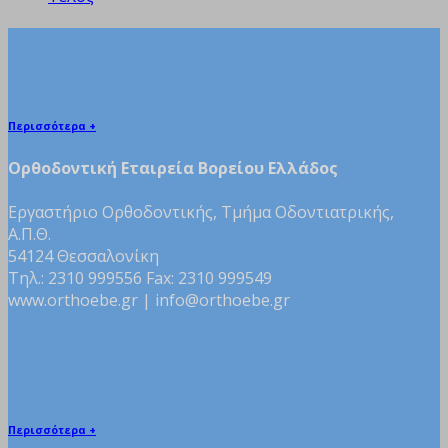
Επικοινωνία
Περισσότερα +
Ορθοδοντική Εταιρεία Βορείου Ελλάδος
Εργαστήριο Ορθοδοντικής, Τμήμα Οδοντιατρικής,
Α.Π.Θ.
54124 Θεσσαλονίκη
Τηλ.: 2310 999556 Fax: 2310 999549
www.orthoebe.gr | info@orthoebe.gr
Θυγατρικό μέλος της B.A.O.S.
Περισσότερα +