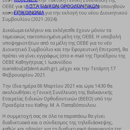
ΛΙΣΤΑ ΕΙΔΙΚΩΝ ΟΡΘΟΔΟΝΤΙΚΩΝ
ΟΕΒΕ για το 2021 κατά την οποία θα πραγματοποιηθούν
και οι Αρχαιρεσίες για την εκλογή του νέου Διοικητικού
ΕΠΙΚΟΙΝΩΝΙΑ
Συμβουλίου (2021-2024).
Δικαίωμα εκλέγειν και εκλέγεσθε έχουν μόνον τα
ταμειακώς τακτοποιημένα μέλη της ΟΕΒΕ. Η υποβολή
υποψηφιοτήτων από τα μέλη της ΟΕΒΕ για το νέο
Διοικητικό Συμβούλιο και την Εφορευτική Επιτροπή, θα
πρέπει να γίνει εγγράφως (στο e-mail της Προέδρου της
ΟΕΒΕ Καθηγήτριας Ι. Ιωαννίδου
ioanidou[at]dent.auth.gr), μέχρι και την Τετάρτη 17
Φεβρουαρίου 2021.
Την ίδια ημέρα 06 Μαρτίου 2021 και ώρα 14:30 θα
ακολουθήσει η Γενική Συνέλευση της Βαλκανικής
Εταιρείας Ειδικών Ορθοδοντικών (ΒΕΕΟ) υπό την
Προεδρία του Καθηγ. Μ. Α. Παπαδόπουλου.
Η συμμετοχή σας σε όλα τα παραπάνω θα γίνει
διαδικτυακά και ο σύνδεσμος της τηλεδιάσκεψης,
καθώς και οδηγίες για τη διαδικτυακή ψηφοφορία της