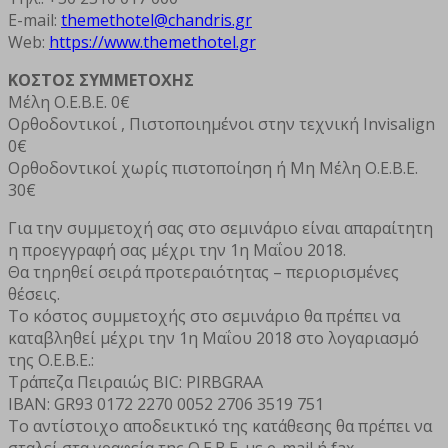
E-mail:
themethotel@chandris.gr
Web:
https://www.themethotel.gr
ΚΟΣΤΟΣ ΣΥΜΜΕΤΟΧΗΣ
Μέλη Ο.Ε.Β.Ε. 0€
Ορθοδοντικοί , Πιστοποιημένοι στην τεχνική Invisalign
0€
Ορθοδοντικοί χωρίς πιστοποίηση ή Mη Μέλη Ο.Ε.Β.Ε.
30€
Για την συμμετοχή σας στο σεμινάριο είναι απαραίτητη
η προεγγραφή σας μέχρι την 1η Μαΐου 2018.
Θα τηρηθεί σειρά προτεραιότητας – περιορισμένες
θέσεις.
Το κόστος συμμετοχής στο σεμινάριο θα πρέπει να
καταβληθεί μέχρι την 1η Μαΐου 2018 στο λογαριασμό
της Ο.Ε.Β.Ε.:
Τράπεζα Πειραιώς BIC: PIRBGRAA
IBAN: GR93 0172 2270 0052 2706 3519 751
Το αντίστοιχο αποδεικτικό της κατάθεσης θα πρέπει να
σταλεί στα γραφεία της Ο.Ε.Β.Ε. με e-mail ή fax.