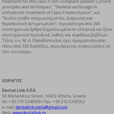
treatment for the Class II non-compliant patient: Current
principles and techniques", "Skeletal anchorage in
orthodontic treatment of Class II malocclusion", και
"Χειλεο-γναθο-υπερωιοσχιστίες: Διάγνωση και
θεραπευτική αντιμετωπιση", περισσότερα από 200
επιστημονικά άρθρα δημοσιευμένα σε ελληνικά και ξένα
επιστημονικά περιοδικά, καθώς και κεφάλαια βιβλίων.
Τέλος ο κ. Μ. Α. Παπαδόπουλος έχει πραγματοποιήσει
πάνω από 330 διαλέξεις, σεμινάρια και ανακοινώσεις σε
όλο τον κόσμο.
ΧΟΡΗΓΟΣ
Dental Link Ε.Π.Ε.
58 Menandrou Street, 10432 Athens, Greece
tel. +30 210 5248309 / fax.: +30 210 5242562
e-mail:
dentallink.stefa@gmail.com
Web:
www.dentallink.gr