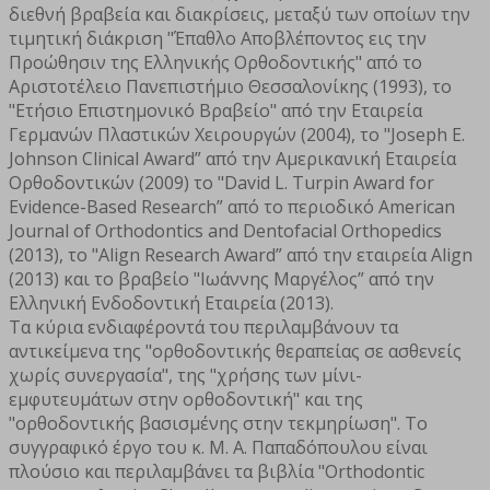
διεθνή βραβεία και διακρίσεις, μεταξύ των οποίων την
τιμητική διάκριση "Έπαθλο Αποβλέποντος εις την
Προώθησιν της Ελληνικής Ορθοδοντικής" από το
Αριστοτέλειο Πανεπιστήμιο Θεσσαλονίκης (1993), το
"Ετήσιο Επιστημονικό Βραβείο" από την Εταιρεία
Γερμανών Πλαστικών Χειρουργών (2004), το "Joseph E.
Johnson Clinical Award” από την Αμερικανική Εταιρεία
Ορθοδοντικών (2009) το "David L. Turpin Award for
Evidence-Based Research” από το περιοδικό American
Journal of Orthodontics and Dentofacial Orthopedics
(2013), το "Align Research Award” από την εταιρεία Align
(2013) και το βραβείο "Ιωάννης Μαργέλος” από την
Ελληνική Ενδοδοντική Εταιρεία (2013).
Τα κύρια ενδιαφέροντά του περιλαμβάνουν τα
αντικείμενα της "ορθοδοντικής θεραπείας σε ασθενείς
χωρίς συνεργασία", της "χρήσης των μίνι-
εμφυτευμάτων στην ορθοδοντική" και της
"ορθοδοντικής βασισμένης στην τεκμηρίωση". Το
συγγραφικό έργο του κ. Μ. Α. Παπαδόπουλου είναι
πλούσιο και περιλαμβάνει τα βιβλία "Orthodontic