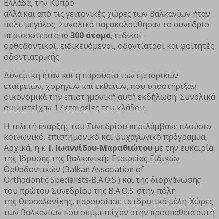
Ελλάδα, την Κύπρο
αλλά και από τις γειτονικές χώρες των Βαλκανίων ήταν
πολύ μεγάλος. Συνολικά παρακολούθησαν το συνέδριο
περισσότερα από
300 άτομα
, ειδικοί
ορθοδοντικοί, ειδικευόμενοι, οδοντίατροι και φοιτητές
οδοντιατρικής.
Δυναμική ήταν και η παρουσία των εμπορικών
εταιρειών, χορηγών και εκθετών, που υποστήριξαν
οικονομικά την επιστημονική αυτή εκδήλωση. Συνολικά
συμμετείχαν 17 εταιρείες του κλάδου.
Η τελετή έναρξης του Συνεδρίου περιλάμβανε πλούσιο
κοινωνικό, επιστημονικό και ψυχαγωγικό πρόγραμμα.
Αρχικά, η κ.
Ι. Ιωαννίδου-Μαραθιώτου
με την ευκαιρία
της Ίδρυσης της Βαλκανικής Εταιρείας Ειδικών
Ορθοδοντικών (Balkan Association of
Orthodontic Specialists-B.Α.Ο.S.) και της διοργάνωσης
του πρώτου Συνεδρίου της B.A.O.S. στην πόλη
της Θεσσαλονίκης, παρουσίασε τα ιδρυτικά μέλη-Χώρες
των Βαλκανίων που συμμετείχαν στην προσπάθεια αυτή