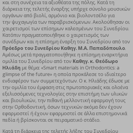
και στη συνέχεια τα αξιοθέατα της πόλης. Κατά τη
διάρκεια της τελετής έναρξης υπήρχε σύνολο μουσικών
οργάνων από βιολί, αρμόνιο και βιολοντσέλο για
την ψυχαγωγία των παραβρισκόμενων. Ακολούθησαν οι
χαιρετισμοί των επίσημων καλεσμένων του Συνεδρίου.
Κατόπιν πραγματοποιήθηκε ο χαιρετισμός των
συνέδρων και η επίσημη έναρξη του Συνεδρίου από τον
Πρόεδρο του Συνεδρίου Καθηγ. Μ.Α. Παπαδόπουλο
.
Αμέσως μετά πραγματοποιήθηκε η επίσημη εναρκτήρια
ομιλία του Συνεδρίου από τον
Καθηγ. κ. Θεόδωρο
Ηλιάδη
με θέμα: «Smart materials in Orthodontics: a
glimpse of the future» η οποία προκάλεσε το ιδιαίτερο
ενδιαφέρον των συμμετεχόντων. Ο κ. Ηλιάδης έδωσε με
την ομιλία του έμφαση στις πρωτοποριακές και ολοένα
εξελισσόμενες τεχνολογίες στην επιστήμη των υλικών
και βιουλικών, την πιθανή μελλοντική εφαρμογή τους
στην Ορθοδοντική, όσων τεχνικών ακόμα δεν έχουν
εφαρμοστεί ή έχουν εφαρμοστεί σε άλλα επιστημονικά
πεδία ή βρίσκονται σε πειραματικό στάδιο.
Κατά τη διάρκεια της τελετής λήξης του Συνεδρίου