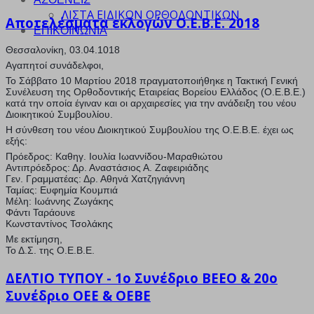
ΛΙΣΤΑ ΕΙΔΙΚΩΝ ΟΡΘΟΔΟΝΤΙΚΩΝ
Αποτελέσματα εκλογών Ο.Ε.Β.Ε. 2018
ΕΠΙΚΟΙΝΩΝΙΑ
Θεσσαλονίκη, 03.04.1018
Αγαπητοί συνάδελφοι,
Το Σάββατο 10 Μαρτίου 2018 πραγματοποιήθηκε η Τακτική Γενική
Συνέλευση της Ορθοδοντικής Εταιρείας Βορείου Ελλάδος (Ο.Ε.Β.Ε.)
κατά την οποία έγιναν και οι αρχαιρεσίες για την ανάδειξη του νέου
Διοικητικού Συμβουλίου.
Η σύνθεση του νέου Διοικητικού Συμβουλίου της Ο.Ε.Β.Ε. έχει ως
εξής:
Πρόεδρος: Καθηγ. Ιουλία Ιωαννίδου-Μαραθιώτου
Αντιπρόεδρος: Δρ. Αναστάσιος Α. Ζαφειριάδης
Γεν. Γραμματέας: Δρ. Αθηνά Χατζηγιάννη
Ταμίας: Ευφημία Κουμπιά
Μέλη: Ιωάννης Ζωγάκης
Φάντι Ταράουνε
Κωνσταντίνος Τσολάκης
Με εκτίμηση,
Το Δ.Σ. της Ο.Ε.Β.Ε.
ΔΕΛΤΙΟ ΤΥΠΟΥ - 1ο Συνέδριο BEEO & 20o
Συνέδριο OEE & OEBE