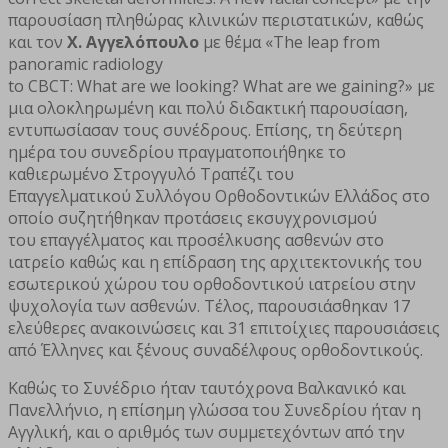
παρουσίαση πληθώρας κλινικών περιστατικών, καθώς
και τον
Χ. Αγγελόπουλο
με θέμα «The leap from
panoramic radiology
to CBCT: What are we looking? What are we gaining?» με
μια ολοκληρωμένη και πολύ διδακτική παρουσίαση,
εντυπωσίασαν τους συνέδρους. Επίσης, τη δεύτερη
ημέρα του συνεδρίου πραγματοποιήθηκε το
καθιερωμένο Στρογγυλό Τραπέζι του
Επαγγελματικού Συλλόγου Ορθοδοντικών Ελλάδος στο
οποίο συζητήθηκαν προτάσεις εκσυγχρονισμού
του επαγγέλματος και προσέλκυσης ασθενών στο
ιατρείο καθώς και η επίδραση της αρχιτεκτονικής του
εσωτερικού χώρου του ορθοδοντικού ιατρείου στην
ψυχολογία των ασθενών. Τέλος, παρουσιάσθηκαν 17
ελεύθερες ανακοινώσεις και 31 επιτοίχιες παρουσιάσεις
από Έλληνες και ξένους συναδέλφους ορθοδοντικούς.
Καθώς το Συνέδριο ήταν ταυτόχρονα Βαλκανικό και
Πανελλήνιο, η επίσημη γλώσσα του Συνεδρίου ήταν η
Αγγλική, και ο αριθμός των συμμετεχόντων από την