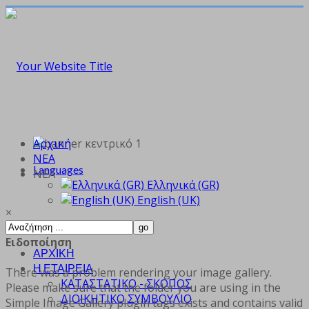
Αρχική
ΝΕΑ
Languages
ΝΕΑ
Ελληνικά (GR)
English (UK)
×
Ειδοποίηση
ΑΡΧΙΚΗ
Η ΕΤΑΙΡΕΙΑ
There was a problem rendering your image gallery.
ΚΑΤΑΣΤΑΤΙΚΟ - ΣΚΟΠΟΣ
Please make sure that the folder you are using in the
ΔΙΟΙΚΗΤΙΚΟ ΣΥΜΒΟΥΛΙΟ
Simple Image Gallery plugin tags exists and contains valid