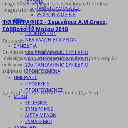
ΙΣΤΟΡΙΑ
image files. The plugin could not locate the folder:
ΠΡΟΗΓΟΥΜΕΝΑ Δ.Σ.
images/stories/2018/Greco-photos
25 ΧΡΟΝΙΑ Ο.Ε.Β.Ε.
ΝΕΑ
ΦΩΤΟΓΡΑΦΙΕΣ - Σεμινάριο A.M.Greco,
ΝΕΑ
Σάββατο 12 Μαΐου 2018
ΠΡΟΚΗΡΥΞΕΙΣ
ΝΕΑ ΑΛΛΩΝ ΕΤΑΙΡΕΙΩΝ
Σεμινάριο
ΣΥΝΕΔΡΙΑ
Dr. Alessandro Mario Greco
26ο ΠΑΝΕΛΛΗΝΙΟ ΣΥΝΕΔΡΙΟ
Invisalign Φάση Α' - Θεραπεία και διαχείριση νεαρών
24ο ΠΑΝΕΛΛΗΝΙΟ ΣΥΝΕΔΡΙΟ
ασθενών
23ο ΠΑΝΕΛΛΗΝΙΟ ΣΥΝΕΔΡΙΟ
Σάββατο 12 Μαΐου 2018
ΠΡΟΗΓΟΥΜΕΝΑ
ΗΜΕΡΙΔΕΣ
ΠΡΟΣΕΧΕΙΣ
ΠΡΟΗΓΟΥΜΕΝΕΣ
{gallery}stories/2018/Greco-photos{/gallery}
ΜΕΛΗ
ΕΓΓΡΑΦΕΣ
ΣΥΝΔΡΟΜΕΣ
ΛΙΣΤΑ ΜΕΛΩΝ
ΣΥΝΔΕΣΜΟΙ
ΑΣΘΕΝΕΙΣ