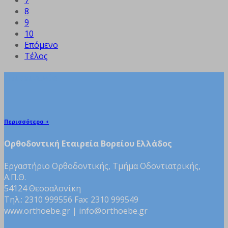
8
9
10
Επόμενο
Τέλος
Επικοινωνία
Περισσότερα +
Ορθοδοντική Εταιρεία Βορείου Ελλάδος
Εργαστήριο Ορθοδοντικής, Τμήμα Οδοντιατρικής,
Α.Π.Θ.
54124 Θεσσαλονίκη
Τηλ.: 2310 999556 Fax: 2310 999549
www.orthoebe.gr | info@orthoebe.gr