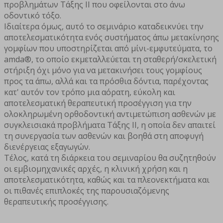
προβλημάτων Τάξης ΙΙ που οφείλονται στο άνω
οδοντικό τόξο.
Ιδιαίτερα όμως, αυτό το σεμινάριο καταδεικνύει την
αποτελεσματικότητα ενός συστήματος άπω μετακίνησης
γομφίων που υποστηρίζεται από μίνι-εμφυτεύματα, το
amda®, το οποίο εκμεταλλεύεται τη σταθερή/σκελετική
στήριξη όχι μόνο για να μετακινήσει τους γομφίους
προς τα άπω, αλλά και τα πρόσθια δόντια, παρέχοντας
κατ' αυτόν τον τρόπο μια αόρατη, εύκολη και
αποτελεσματική θεραπευτική προσέγγιση για την
ολοκληρωμένη ορθοδοντική αντιμετώπιση ασθενών με
συγκλεισιακά προβλήματα Τάξης ΙΙ, η οποία δεν απαιτεί
τη συνεργασία των ασθενών και βοηθά στη αποφυγή
διενέργειας εξαγωγών.
Τέλος, κατά τη διάρκεια του σεμιναρίου θα συζητηθούν
οι εμβιομηχανικές αρχές, η κλινική χρήση και η
αποτελεσματικότητα, καθώς και τα πλεονεκτήματα και
οι πιθανές επιπλοκές της παρουσιαζόμενης
θεραπευτικής προσέγγισης.