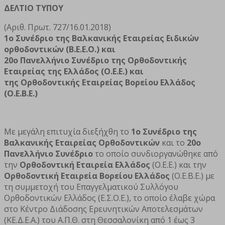
ΔΕΛΤΙΟ ΤΥΠΟΥ
(Αριθ. Πρωτ. 727/16.01.2018)
1ο Συνέδριο της Βαλκανικής Εταιρείας Ειδικών
ορθοδοντικών (Β.Ε.Ε.Ο.) και
20ο Πανελλήνιο Συνέδριο της Ορθοδοντικής
Εταιρείας της Ελλάδος (Ο.Ε.Ε.) και
της
Ορθοδοντικής Εταιρείας Βορείου Ελλάδος
(Ο.Ε.Β.Ε.)
Με μεγάλη επιτυχία διεξήχθη το
1ο Συνέδριο της
Βαλκανικής Εταιρείας Ορθοδοντικών
και το
20ο
Πανελλήνιο Συνέδριο
το οποίο συνδιοργανώθηκε από
την
Ορθοδοντική Εταιρεία Ελλάδος
(Ο.Ε.Ε.) και την
Ορθοδοντική Εταιρεία Βορείου Ελλάδος
(Ο.Ε.Β.Ε.) με
τη συμμετοχή του Επαγγελματικού Συλλόγου
Ορθοδοντικών Ελλάδος (Ε.Σ.Ο.Ε.), το οποίο έλαβε χώρα
στο Κέντρο Διάδοσης Ερευνητικών Αποτελεσμάτων
(ΚΕ.Δ.Ε.Α.) του Α.Π.Θ. στη Θεσσαλονίκη από 1 έως 3