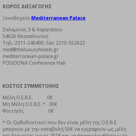
ΧΩΡΟΣ ΔΙΕΞΑΓΩΓΗΣ
Ξενοδοχείο
Mediterranean Palace
Σαλαμίνος 3 & Καρατάσου
54626 Θεσσαλονίκη
Τηλ.: 2311-240400, Fax: 2310-552622
med@theluxuryhotels.gr
mediterranean-palace.gr
POSIDONA Conference Hall
ΚΟΣΤΟΣ ΣΥΜΜΕΤΟΧΗΣ
Μέλη Ο.Ε.Β.Ε. 0€
Mη Μέλη Ο.Ε.Β.Ε. * 30€
Φοιτητές 0€
* Οι Ορθοδοντικοί που δεν είναι μέλη της Ο.Ε.Β.Ε.
μπορούν με την καταβολή 50€ να εγγραφούν ως μέλη
της Εταιρείας για το 2018 και να παρακολουθήσουν το