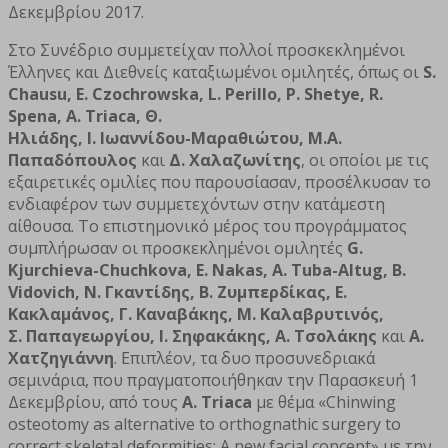
Δεκεμβρίου 2017.
Στο Συνέδριο συμμετείχαν πολλοί προσκεκλημένοι
Έλληνες και Διεθνείς καταξιωμένοι ομιλητές, όπως οι
S.
Chausu, E. Czochrowska, L. Perillo, P. Shetye, R.
Spena, A. Triaca, Θ.
Ηλιάδης, I. Ιωαννίδου-Μαραθιώτου, M.Α.
Παπαδόπουλος
και
Δ. Χαλαζωνίτης
, οι οποίοι με τις
εξαιρετικές ομιλίες που παρουσίασαν, προσέλκυσαν το
ενδιαφέρον των συμμετεχόντων στην κατάμεστη
αίθουσα. Το επιστημονικό μέρος του προγράμματος
συμπλήρωσαν οι προσκεκλημένοι ομιλητές
G.
Kjurchieva-Chuchkova, E. Nakas, A. Tuba-Altug, B.
Vidovich, Ν. Γκαντίδης, Β. Ζυμπερδίκας, Ε.
Κακλαμάνος, Γ. Καναβάκης, Μ. Καλαβρυτινός,
Σ. Παπαγεωργίου, Ι. Σηφακάκης, Α. Τσολάκης
και
Α.
Χατζηγιάννη
. Επιπλέον, τα δυο προσυνεδριακά
σεμινάρια, που πραγματοποιήθηκαν την Παρασκευή 1
Δεκεμβρίου, από τους
Α. Triaca
με θέμα «Chinwing
osteotomy as alternative to orthognathic surgery to
correct skeletal deformities: A new facial concept» με την