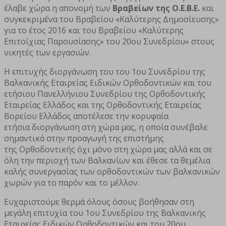
έλαβε χώρα η απονομή των
Βραβείων της Ο.Ε.Β.Ε.
και
συγκεκριμένα του Βραβείου «Καλύτερης Δημοσίευσης»
για το έτος 2016 και του Βραβείου «Καλύτερης
Επιτοίχιας Παρουσίασης» του 20ου Συνεδρίου» στους
νικητές των εργασιών.
Η επιτυχής διοργάνωση του του 1ου Συνεδρίου της
Βαλκανικής Εταιρείας Ειδικών Ορθοδοντικών και του
ετήσιου Πανελλήνιου Συνεδρίου της Ορθοδοντικής
Εταιρείας Ελλάδος και της Ορθοδοντικής Εταιρείας
Βορείου Ελλάδος αποτέλεσε την κορυφαία
ετήσια διοργάνωση στη χώρα μας, η οποία συνέβαλε
σημαντικά στην προαγωγή της επιστήμης
της Ορθοδοντικής όχι μόνο στη χώρα μας αλλά και σε
όλη την περιοχή των Βαλκανίων και έθεσε τα θεμέλια
καλής συνεργασίας των ορθοδοντικών των βαλκανικών
χωρών για το παρόν και το μέλλον.
Ευχαριστούμε θερμά όλους όσους βοήθησαν στη
μεγάλη επιτυχία του 1ου Συνεδρίου της Βαλκανικής
Εταιρείας Ειδικών Ορθοδοντικών και του 20ου